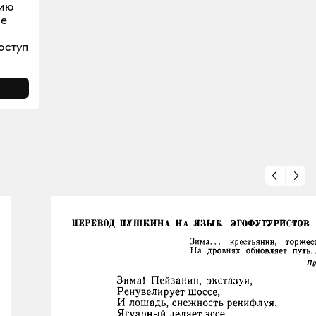
цию
ое
оступ