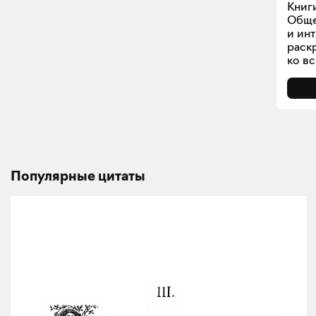
Книг
Обще
и ин
раск
ко в
Популярные цитаты