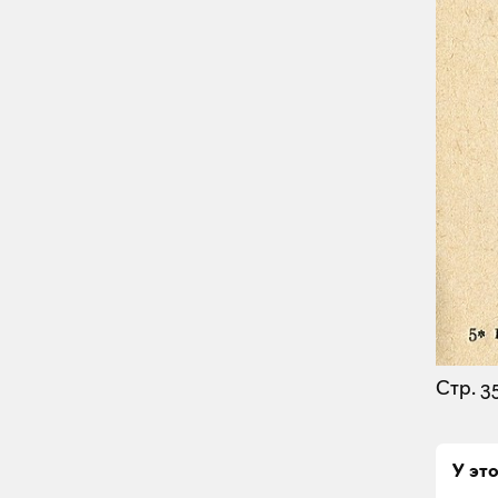
Стр. 3
У эт