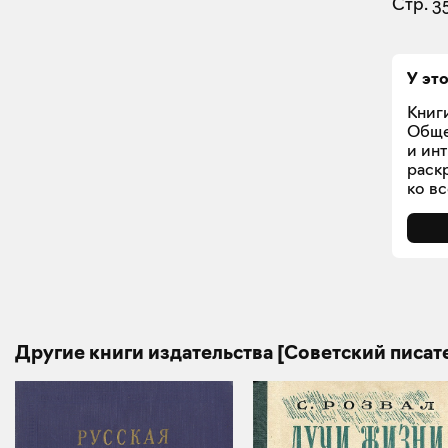
Стр. 3
У эт
Книг
Обще
и ин
раск
ко в
Другие книги издательства [Советский писат