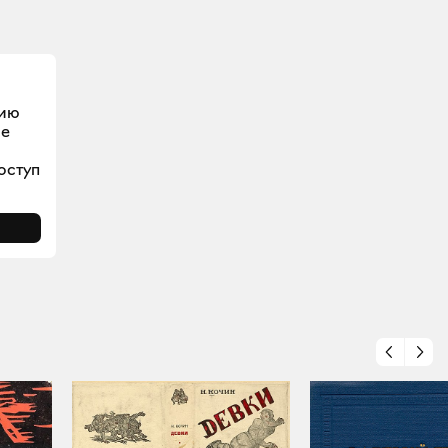
цию
ое
оступ