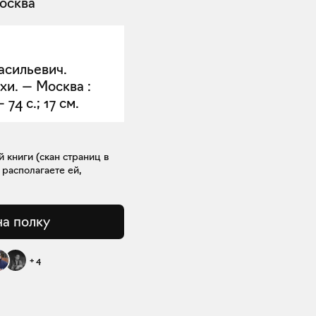
осква
асильевич.
хи. — Москва :
 74 с.; 17 см.
книги (скан страниц в
 располагаете ей,
на полку
+
4