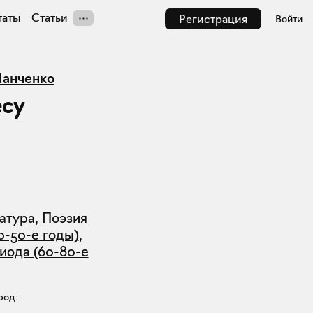
таты
Статьи
Регистрация
Войти
Панченко
есу
атура
,
Поэзия
0-50-е годы)
,
иода (60-80-е
род: