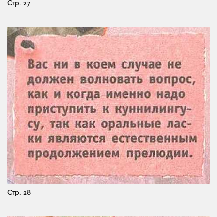
Стр. 27
Стр. 28