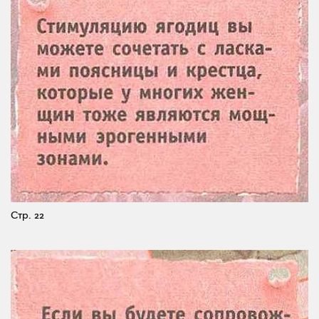
Стр. 22