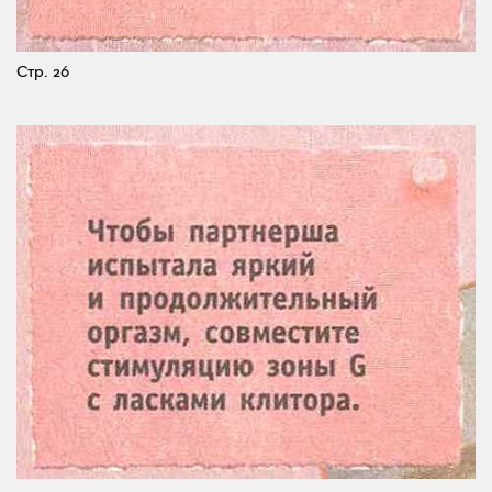
Стр. 26