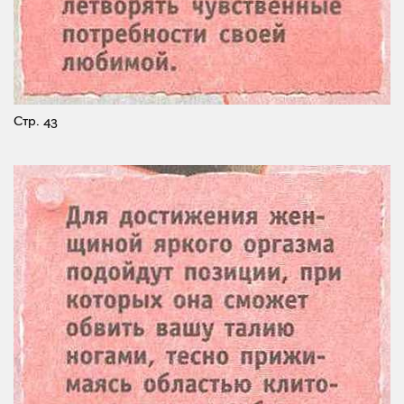
Стр. 43