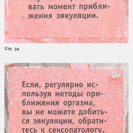
Стр. 34