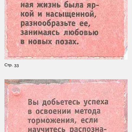
Стр. 33