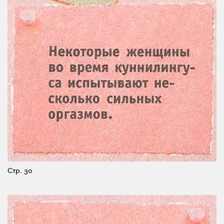
Стр. 30