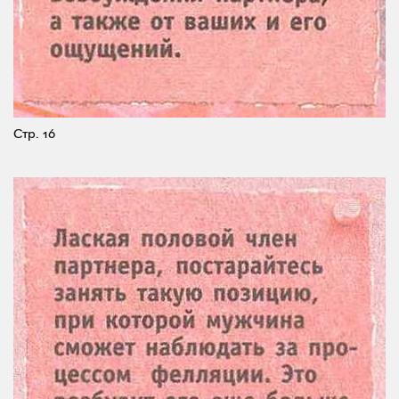
Стр. 16