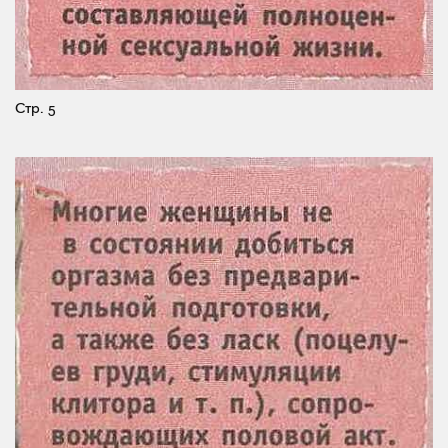
Стр. 5