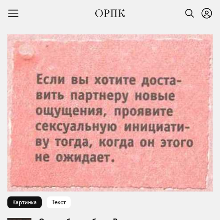
Картинка
Текст