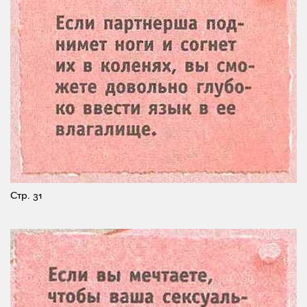
Стр. 31