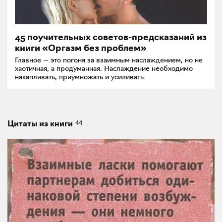
45 поучительных советов-предсказаний из
книги «Оргазм без проблем»
Главное — это погоня за взаимным наслаждением, но не
хаотичная, а продуманная. Наслаждение необходимо
накапливать, приумножать и усиливать.
44
Цитаты из книги