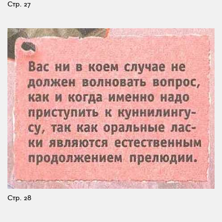
Стр. 27
Стр. 28