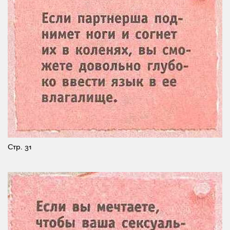
Стр. 31