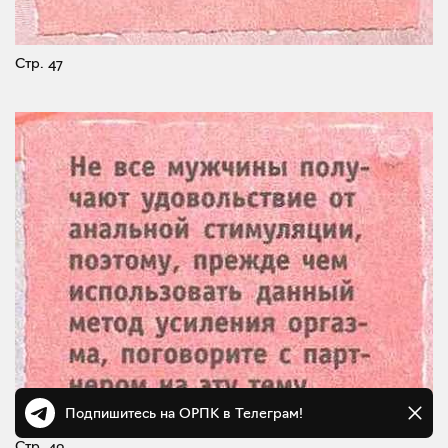
Стр. 47
Подпишитесь на ОРПК в Телеграм!
Стр. 49