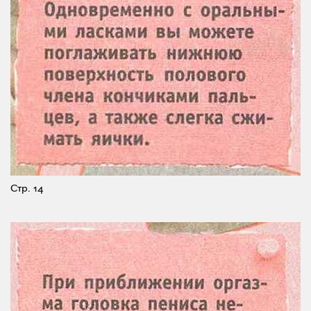
Стр. 14