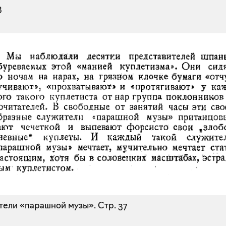
3
тели «парашной музы».
Стр. 37