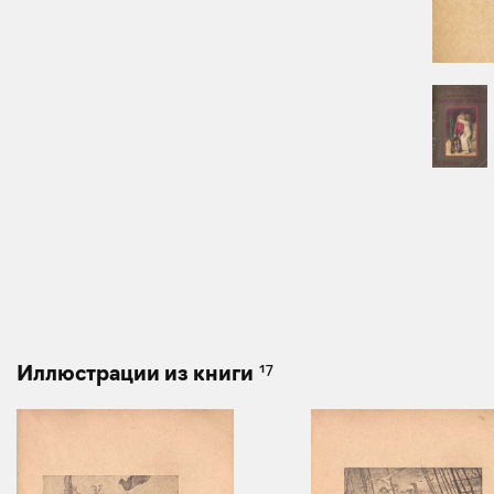
17
Иллюстрации из книги