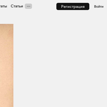
таты
Статьи
Регистрация
Войти