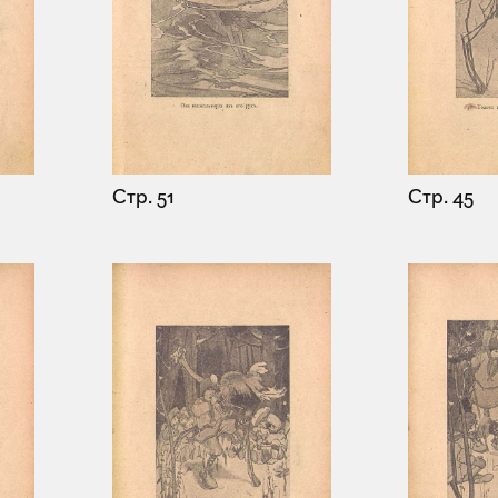
Стр. 51
Стр. 45