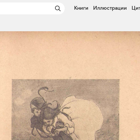
Книги
Иллюстрации
Ци