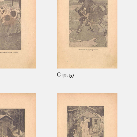
Стр. 57