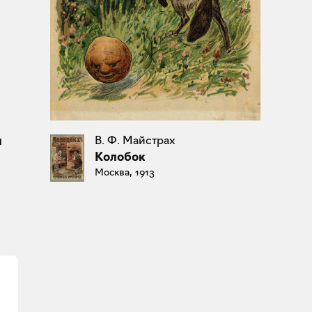
м
В. Ф. Майстрах
Колобок
Москва, 1913