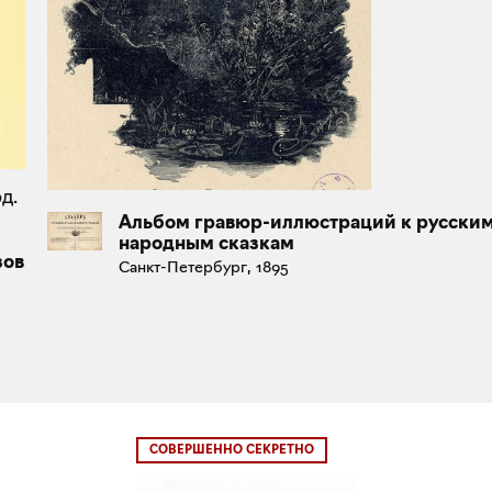
д.
Альбом гравюр-иллюстраций к русски
народным сказкам
зов
Санкт-Петербург, 1895
СОВЕРШЕННО СЕКРЕТНО