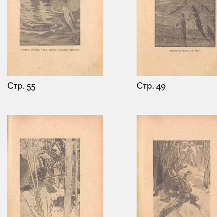
Стр. 55
Стр. 49