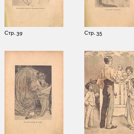
Стр. 39
Стр. 35