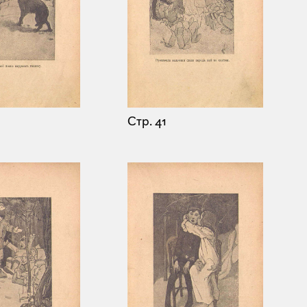
Стр. 41