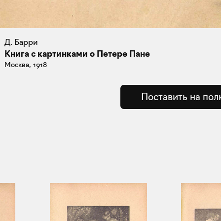
Д. Барри
Книга с картинками о Петере Пане
Москва, 1918
Поставить на пол