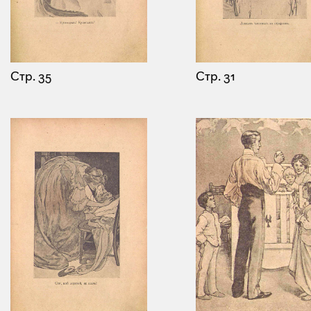
Стр. 35
Стр. 31