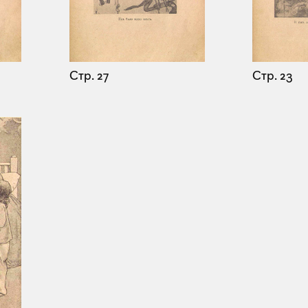
Стр. 27
Стр. 23