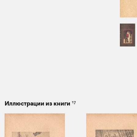
17
Иллюстрации из книги