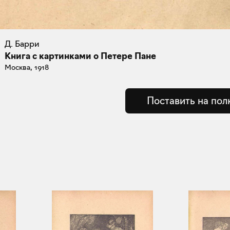
Д. Барри
Книга с картинками о Петере Пане
Москва, 1918
Поставить на пол