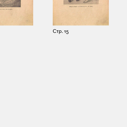
Стр. 15