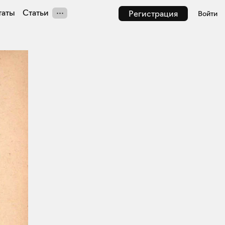
таты
Статьи
Регистрация
Войти