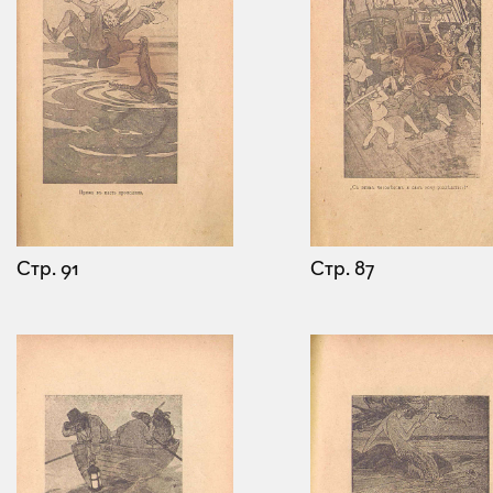
Стр. 91
Стр. 87