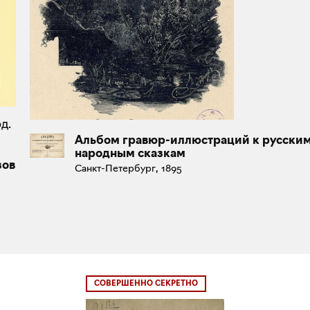
д.
Альбом гравюр-иллюстраций к русски
народным сказкам
зов
Санкт-Петербург, 1895
СОВЕРШЕННО СЕКРЕТНО