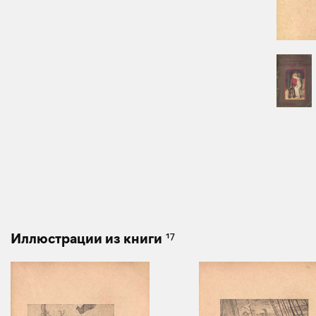
17
Иллюстрации из книги