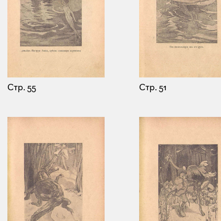
Стр. 55
Стр. 51