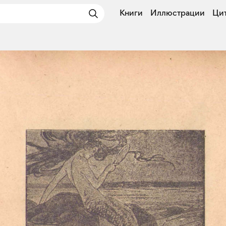
Книги
Иллюстрации
Ци