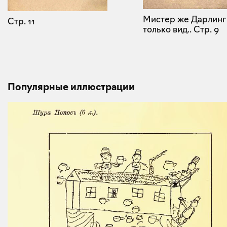
Мистер же Дарлинг
Стр. 11
только вид..
Стр. 9
Популярные иллюстрации