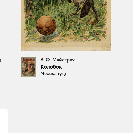
м
В. Ф. Майстрах
Колобок
Москва, 1913