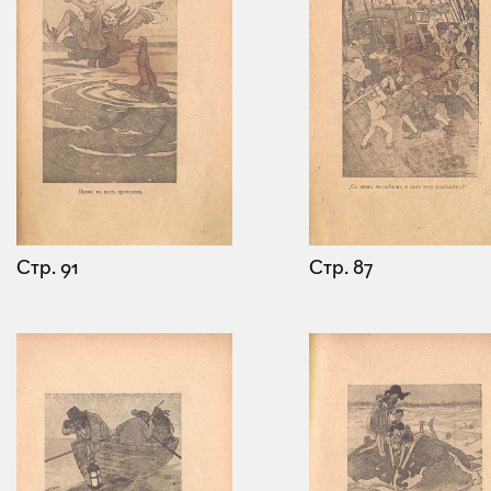
Стр. 91
Стр. 87