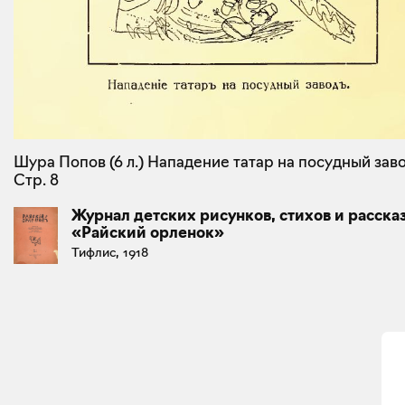
Шура Попов (6 л.) Нападение татар на посудный заво
Стр. 8
Журнал детских рисунков, стихов и расска
«Райский орленок»
Тифлис, 1918