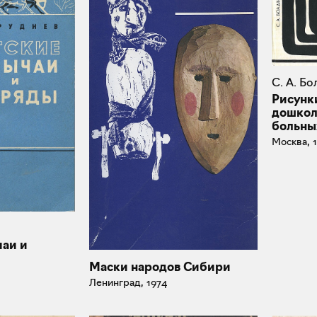
С. А. Б
Рисунк
дошкол
больны
Москва, 
чаи и
Маски народов Сибири
Ленинград, 1974