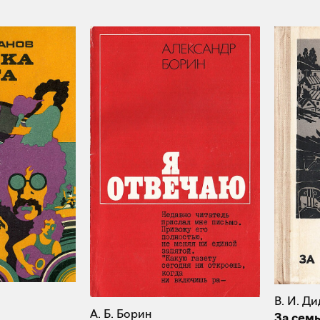
В. И. Ди
А. Б. Борин
За сем