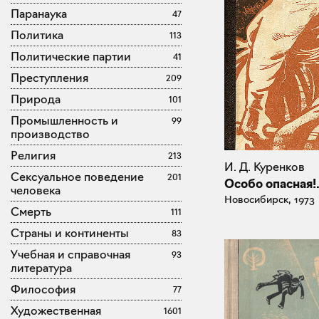
Паранаука
47
Политика
113
Политические партии
41
Преступления
209
Природа
101
Промышленность и
99
производство
Религия
213
И. Д. Куренков
Сексуальное поведение
201
Особо опасная!.
человека
Новосибирск, 1973
Смерть
111
Страны и континенты
83
Учебная и справочная
93
литература
Философия
77
Художественная
1601