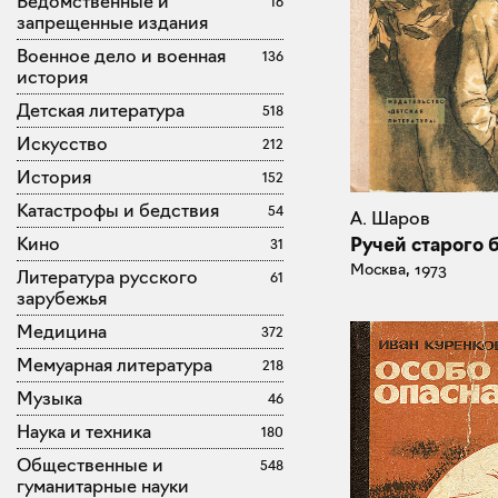
Ведомственные и
16
запрещенные издания
Военное дело и военная
136
история
Детская литература
518
Искусство
212
История
152
Катастрофы и бедствия
54
А. Шаров
Кино
Ручей старого 
31
Москва, 1973
Литература русского
61
зарубежья
Медицина
372
Мемуарная литература
218
Музыка
46
Наука и техника
180
Общественные и
548
гуманитарные науки