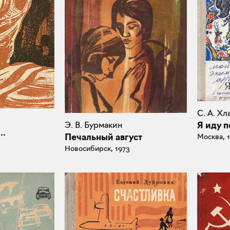
С. А. Хл
Я иду п
Э. В. Бурмакин
..
Москва, 
Печальный август
Новосибирск, 1973