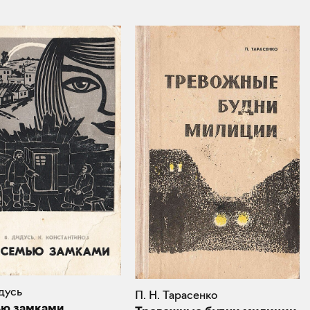
дусь
П. Н. Тарасенко
ью замками