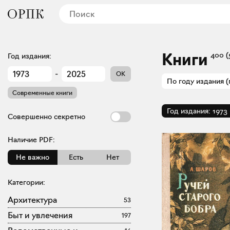
Книги
400
(
Год издания:
-
OK
По году издания (
Современные книги
Год издания:
1973
Совершенно секретно
Наличие PDF:
Не важно
Есть
Нет
Категории:
Архитектура
53
Быт и увлечения
197