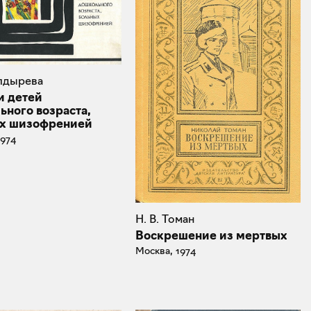
олдырева
и детей
ьного возраста,
х шизофренией
1974
Н. В. Томан
Воскрешение из мертвых
Москва, 1974