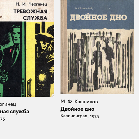
М. Ф. Кашников
ергинец
Двойное дно
ная служба
Калининград, 1975
975