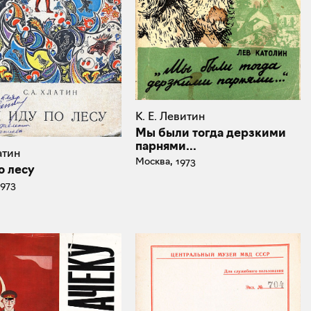
К. Е. Левитин
Мы были тогда дерзкими
парнями...
атин
Москва, 1973
о лесу
1973