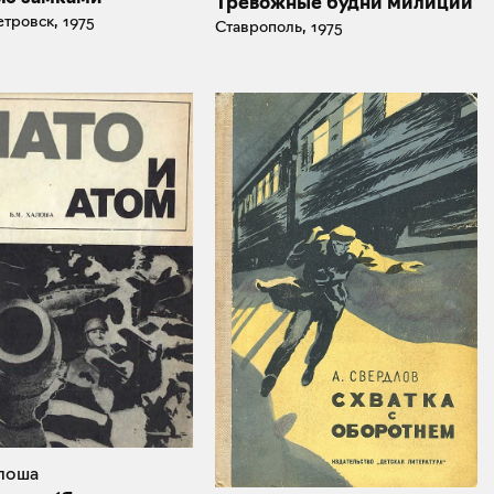
Тревожные будни милиции
тровск, 1975
Ставрополь, 1975
алоша