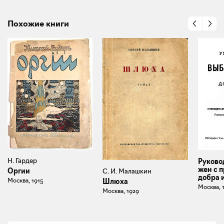
Похожие книги
Н. Гардер
Руково
жен с 
Оргии
С. И. Малашкин
добра 
Москва, 1915
Шлюха
Москва, 
Москва, 1929