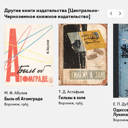
Другие книги издательства [Центрально-
Черноземное книжное издательство]
Т. Д. Астафьев
М. Ф. Абузов
Гильзы в золе
Быль об Атомграде
Воронеж, 1965
Е. П. Д
Воронеж, 1965
Одиссе
Лукина
Воронеж,