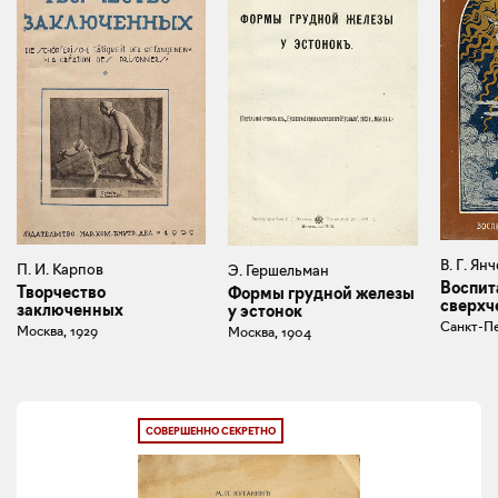
В. Г. Ян
П. И. Карпов
Э. Гершельман
Воспит
Творчество
Формы грудной железы
сверхч
заключенных
у эстонок
Санкт-Пе
Москва, 1929
Москва, 1904
СОВЕРШЕННО СЕКРЕТНО