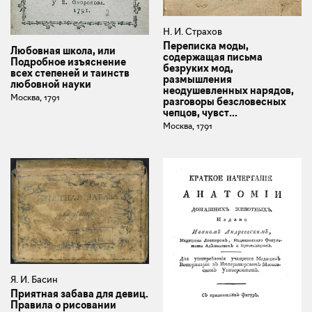
Н. И. Страхов
Переписка моды,
Любовная школа, или
содержащая письма
Подробное изъяснение
безруких мод,
всех степеней и таинств
размышления
любовной науки
неодушевленных нарядов,
Москва, 1791
разговоры безсловесных
чепцов, чувст...
Москва, 1791
Я. И. Басин
Приятная забава для девиц.
Правила о рисовании