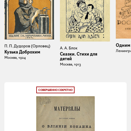
Одним 
П. П. Дудоров (Орловец)
А. А. Блок
Ленингра
Кузька Доброхим
Сказки. Стихи для
Москва, 1924
детей
Москва, 1913
СОВЕРШЕННО СЕКРЕТНО