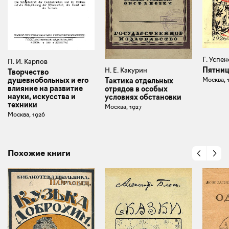
Г. Успе
П. И. Карпов
Пятни
Н. Е. Какурин
Творчество
Москва, 
душевнобольных и его
Тактика отдельных
влияние на развитие
отрядов в особых
науки, искусства и
условиях обстановки
техники
Москва, 1927
Москва, 1926
Похожие книги