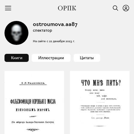
ostroumova.aa87
спектатор
На сайте с
22 декабря 2023 г.
Книги
Иллюстрации
Цитаты