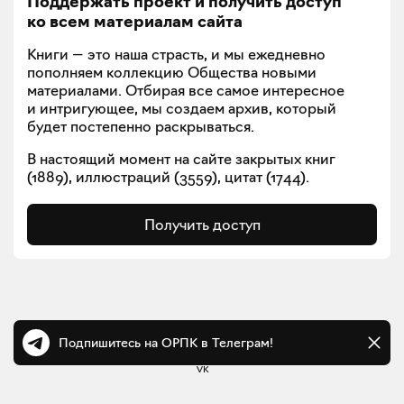
Поддержать проект и получить доступ
ко всем материалам сайта
Книги — это наша страсть, и мы ежедневно
пополняем коллекцию Общества новыми
материалами. Отбирая все самое интересное
и интригующее, мы создаем архив, который
будет постепенно раскрываться.
В настоящий момент на сайте закрытых книг
(
1889
), иллюстраций (
3559
), цитат (
1744
).
Получить доступ
Манифест
Подпишитесь на ОРПК в Телеграм!
Телеграм
VK
Политика конфиденциальности