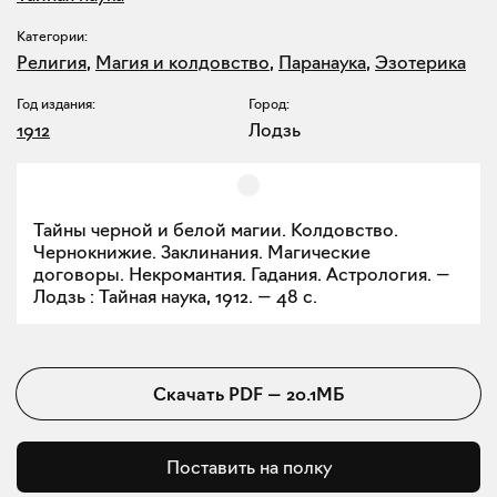
Категории:
Религия
,
Магия и колдовство
,
Паранаука
,
Эзотерика
Год издания:
Город:
1912
Лодзь
Тайны черной и белой магии. Колдовство.
Чернокнижие. Заклинания. Магические
договоры. Некромантия. Гадания. Астрология. —
Лодзь : Тайная наука, 1912. — 48 с.
Скачать
PDF
—
20.1МБ
Поставить на полку