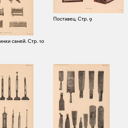
Поставец.
Стр. 9
инки саней.
Стр. 10