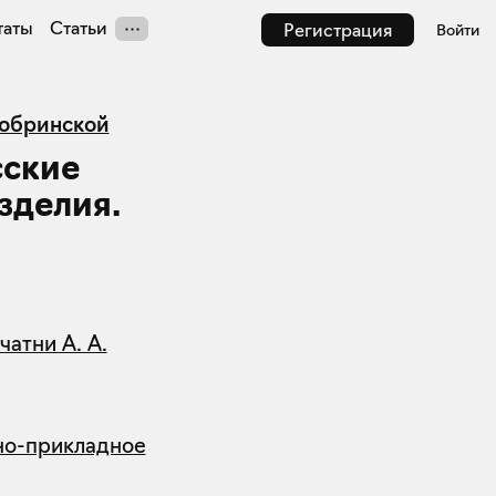
таты
Статьи
Регистрация
Войти
Бобринской
сские
зделия.
атни А. А.
но-прикладное