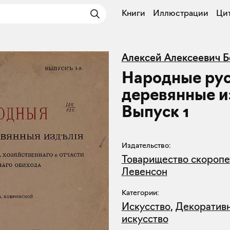
Книги
Иллюстрации
Ци
Алексей Алексеевич 
Народные ру
деревянные и
Выпуск 1
Издательство:
Товарищество скоропеч
Левенсон
Категории:
Искусство
,
Декоратив
искусство