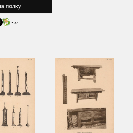
на полку
+
27