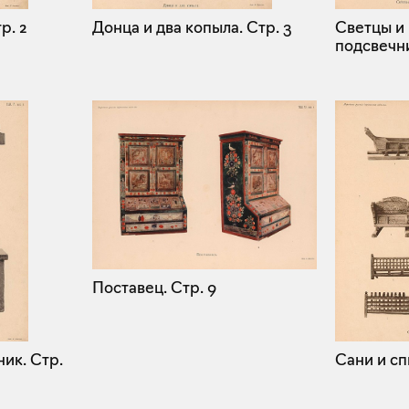
р. 2
Донца и два копыла.
Стр. 3
Светцы и
подсвечн
Поставец.
Стр. 9
ник.
Стр.
Сани и сп