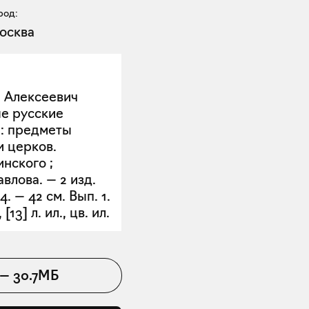
род:
осква
 Алексеевич
ые русские
 : предметы
и церков.
инского ;
авлова. — 2 изд.
14. — 42 см. Вып. 1.
, [13] л. ил., цв. ил.
—
30.7МБ