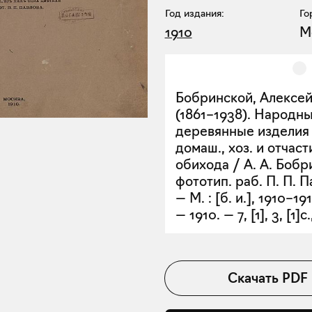
Год издания:
Го
1910
М
Бобринской, Алексей
(1861–1938). Народн
деревянные изделия
домаш., хоз. и отчаст
обихода / А. А. Бобр
фототип. раб. П. П. П
— М. : [б. и.], 1910–19
— 1910. — 7, [1], 3, [1]с.
Скачать
PDF