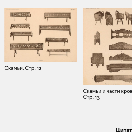
Скамьи.
Стр. 12
Скамьи и части кров
Стр. 13
Цитат