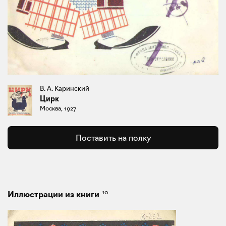
В. А. Каринский
Цирк
Москва, 1927
Поставить на полку
10
Иллюстрации из книги