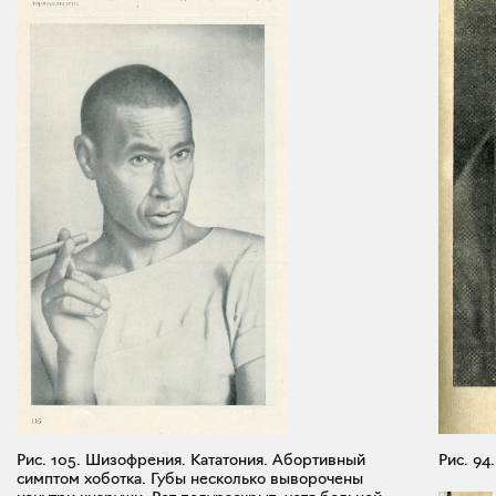
Рис. 105. Шизофрения. Кататония. Абортивный
Рис. 94
симптом хоботка. Губы несколько выворочены