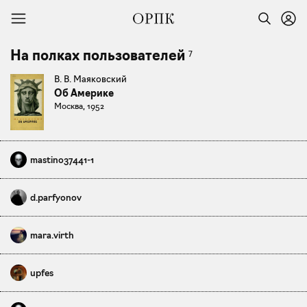
7
На полках пользователей
В. В. Маяковский
Об Америке
Москва, 1952
mastino37441-1
d.parfyonov
mara.virth
upfes