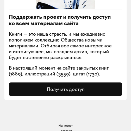
Поддержать проект и получить доступ
ко всем материалам сайта
Книги — это наша страсть, и мы ежедневно
пополняем коллекцию Общества новыми
материалами. Отбирая все самое интересное
и интригующее, мы создаем архив, который
будет постепенно раскрываться.
В настоящий момент на сайте закрытых книг
(
1889
), иллюстраций (
3559
), цитат (
1730
).
Получить доступ
Манифест
Телеграм