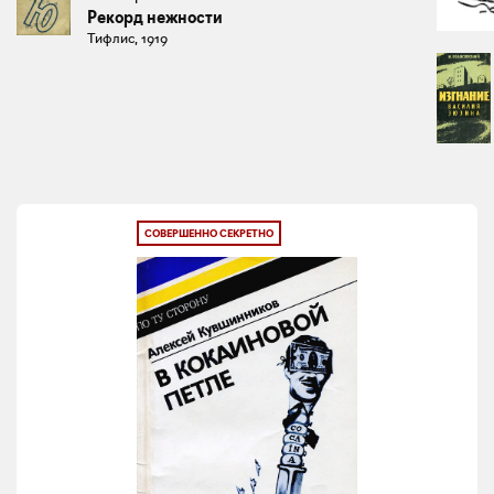
Рекорд нежности
Тифлис, 1919
СОВЕРШЕННО СЕКРЕТНО