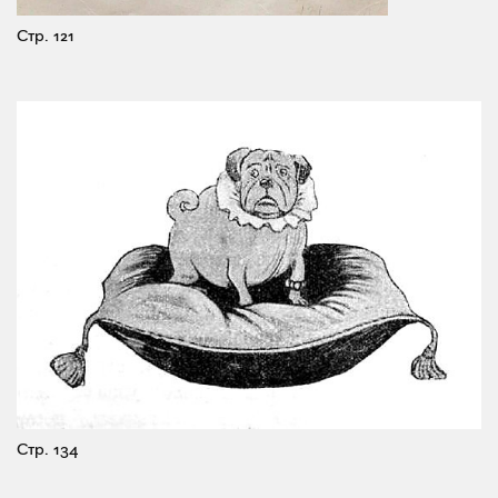
Стр. 121
Стр. 134