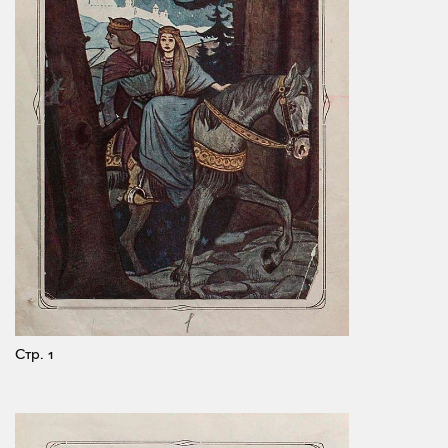
Стр. 1