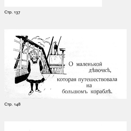
Стр. 137
Стр. 148