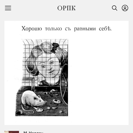
М. Нордау