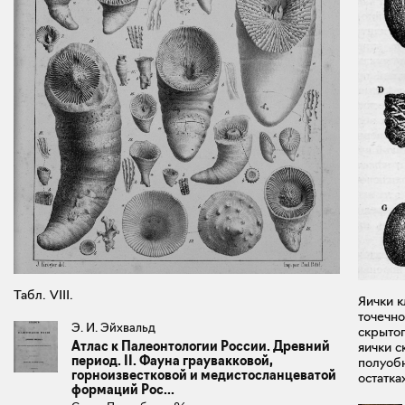
Табл. VIII.
Яички к
точечно
Э. И. Эйхвальд
скрытог
Атлас к Палеонтологии России. Древний
яички с
период. II. Фауна граувакковой,
полуобн
горноизвестковой и медистосланцеватой
остатка
формаций Рос...