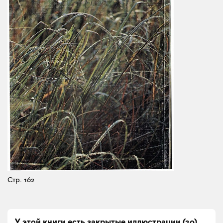
Стр. 162
У этой книги есть закрытые
иллюстрации
(
20
)