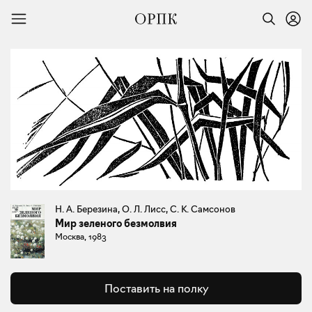
Н. А. Березина, О. Л. Лисс, С. К. Самсонов
Мир зеленого безмолвия
Москва, 1983
Поставить на полку