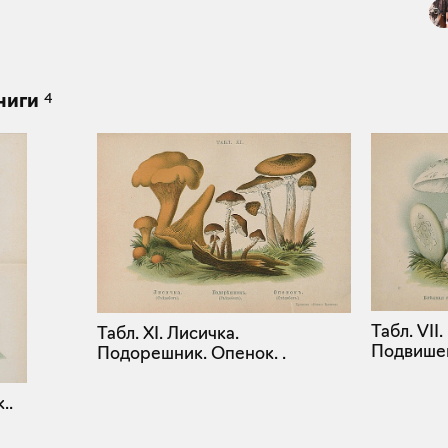
4
ниги
Табл. VII
Табл. XI. Лисичка.
Подвишен
Подорешник. Опенок. .
..