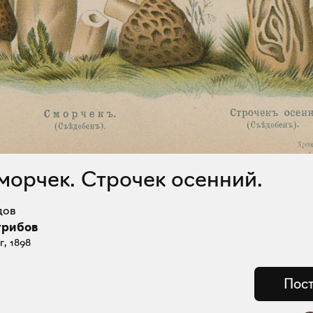
. Сморчек. Строчек осенний.
дов
грибов
, 1898
Пост