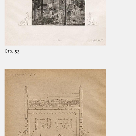
Стр. 53