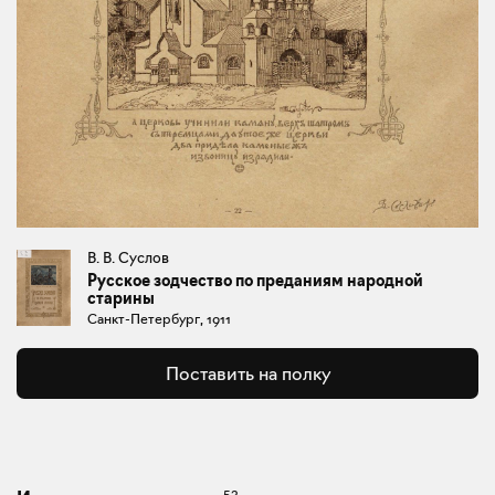
В. В. Суслов
Русское зодчество по преданиям народной
старины
Санкт-Петербург, 1911
Поставить на полку
53