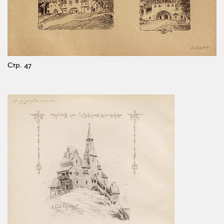
Стр. 47