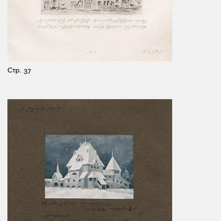
Стр. 37