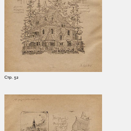
Стр. 52