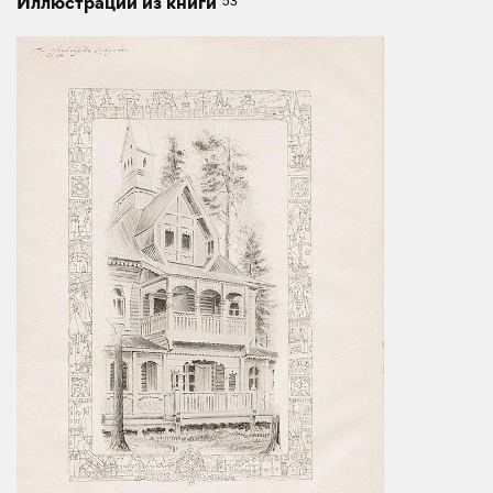
Иллюстрации из книги