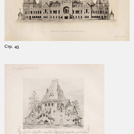
Стр. 45