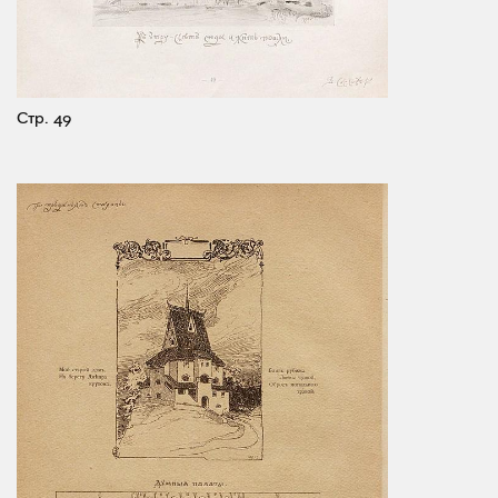
Стр. 49