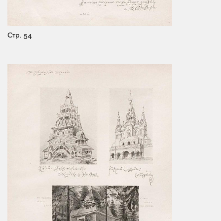
Стр. 54