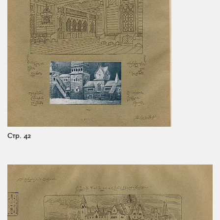
Стр. 42