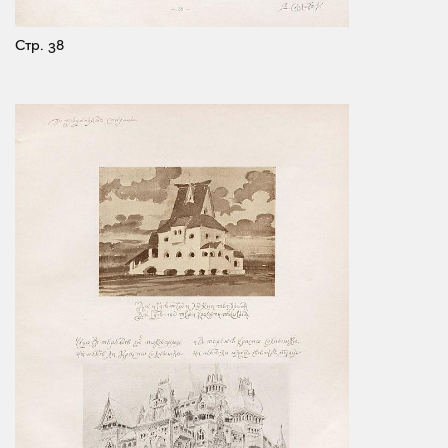
Стр. 38