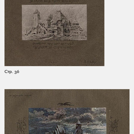
Стр. 36