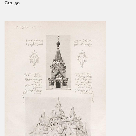
Стр. 50