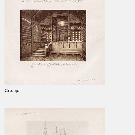
Стр. 40