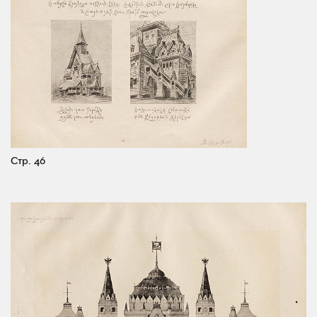
Стр. 46