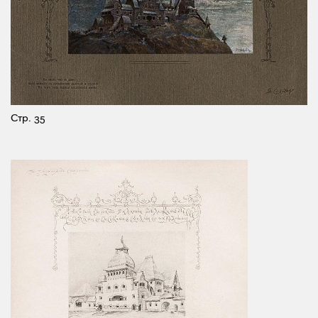
Стр. 35