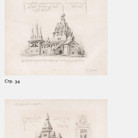
Стр. 34