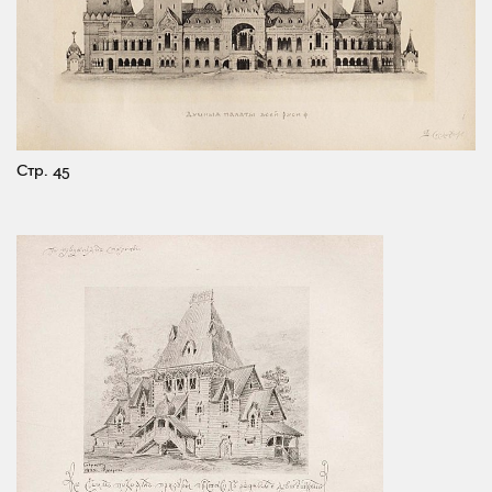
Стр. 45