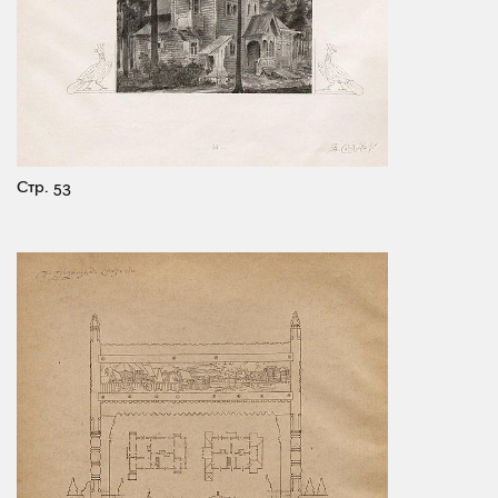
Стр. 53