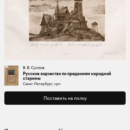
В. В. Суслов
Русское зодчество по преданиям народной
старины
Санкт-Петербург, 1911
Поставить на полку
53