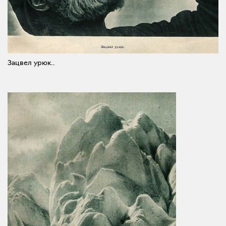
Зацвел урюк..