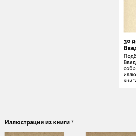
30 
Вве
Подб
Введ
собр
иллю
книг
7
Иллюстрации из книги