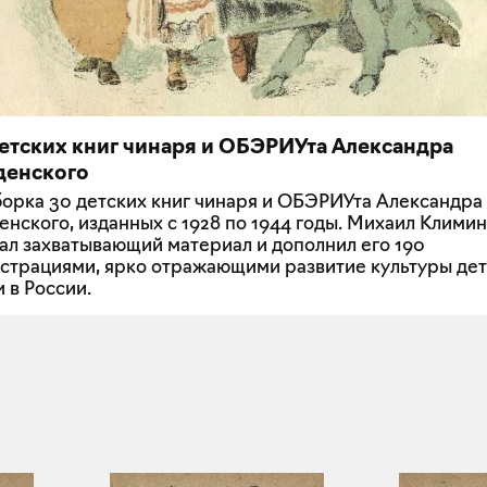
детских книг чинаря и ОБЭРИУта Александра
денского
орка 30 детских книг чинаря и ОБЭРИУта Александра
енского, изданных с 1928 по 1944 годы. Михаил Климин
ал захватывающий материал и дополнил его 190
страциями, ярко отражающими развитие культуры де
и в России.