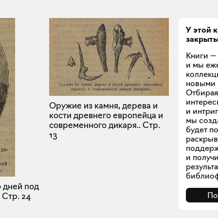
У этой 
закрыт
Книги — 
и мы еж
коллекц
новыми 
Отбирая
интерес
Оружие из камня, дерева и
и интри
кости древнего европейца и
мы созд
современного дикаря..
Стр.
будет п
13
раскрыв
поддерж
и получи
результ
библиоф
9 дней под
По
Стр. 24