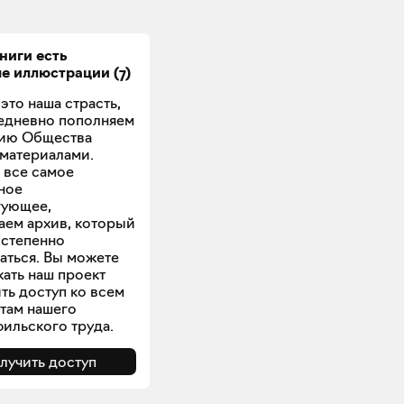
книги есть
ые
иллюстрации
(
7
)
это наша страсть,
едневно пополняем
ию Общества
материалами.
 все самое
ное
гующее,
аем архив, который
остепенно
аться. Вы можете
ать наш проект
ть доступ ко всем
атам нашего
ильского труда.
лучить доступ