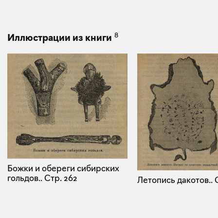
8
Иллюстрации из книги
Божки и обереги сибирских
гольдов..
Стр. 262
Летопись дакотов..
С