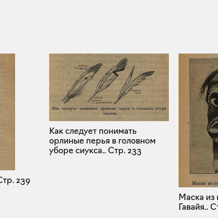
Как следует понимать
орлиные перья в головном
уборе сиукса..
Стр. 233
тр. 239
Маска из 
Гавайя..
Ст