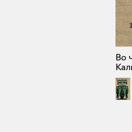
Во что ценится женщина у индейцев в
Кал