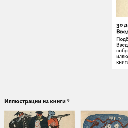
30 
Вве
Подб
Введ
собр
иллю
книг
9
Иллюстрации из книги