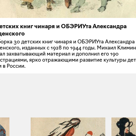
детских книг чинаря и ОБЭРИУта Александра
денского
орка 30 детских книг чинаря и ОБЭРИУта Александра
енского, изданных с 1928 по 1944 годы. Михаил Климин
ал захватывающий материал и дополнил его 190
страциями, ярко отражающими развитие культуры де
и в России.