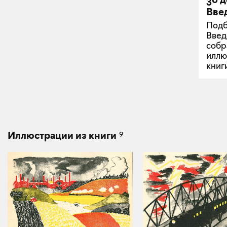
Вве
Подб
Введ
собр
иллю
книг
9
Иллюстрации из книги