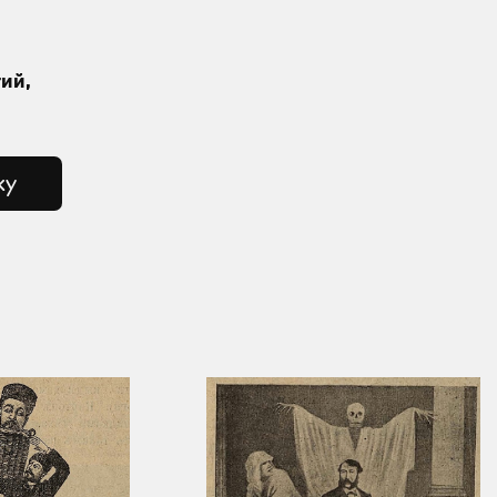
ий,
ку