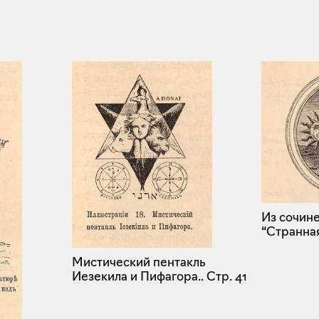
Из сочин
“Странная
Мистический пентакль
Иезекила и Пифагора..
Стр. 41