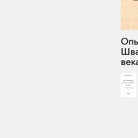
Опыт полу-легендарного монаха
Шва
века