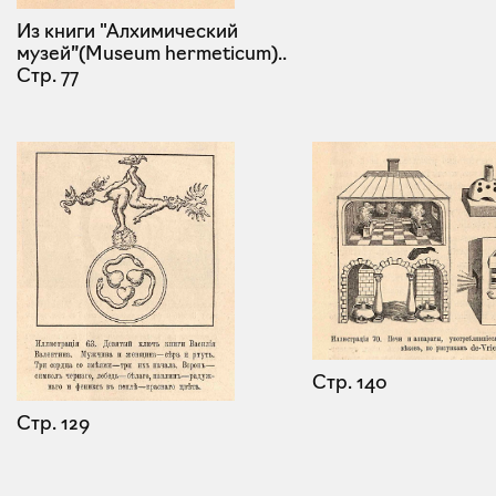
Из книги "Алхимический
музей”(Museum hermeticum)..
Стр. 77
Стр. 140
Стр. 129