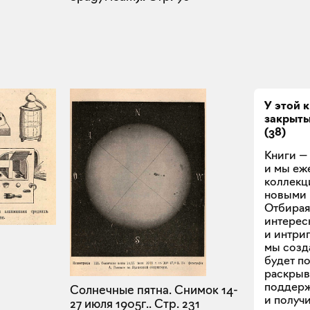
У этой 
закрыт
(
38
)
Книги — 
и мы еж
коллекц
новыми 
Отбирая
интерес
и интри
мы созд
будет п
раскрыв
поддерж
Солнечные пятна. Снимок 14-
и получи
27 июля 1905г..
Стр. 231