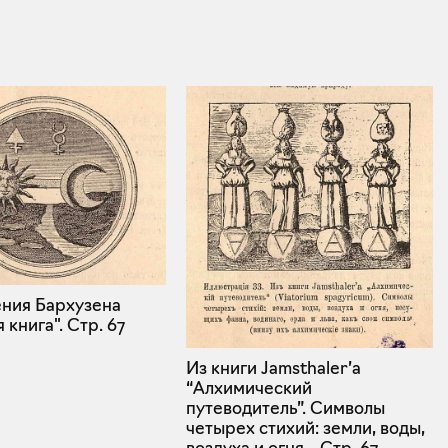
ения Бархузена
 книга".
Стр. 67
Из книги Jamsthaler’a
“Алхимический
путеводитель”. Символы
четырех стихий: земли, воды,
воздуха и огня. .
Стр. 67