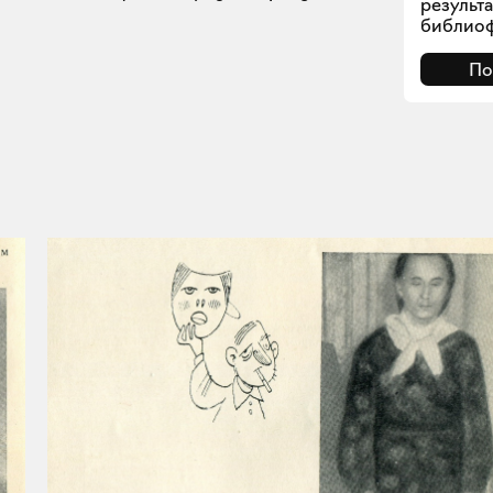
результ
библиоф
По