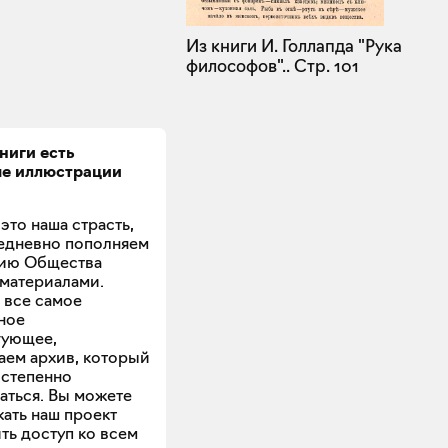
Из книги И. Голлапда "Рука
философов"..
Стр. 101
книги есть
ые
иллюстрации
это наша страсть,
едневно пополняем
ию Общества
материалами.
 все самое
ное
гующее,
аем архив, который
остепенно
аться. Вы можете
ать наш проект
ть доступ ко всем