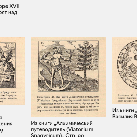
юре XVII
оят над
Из книги 
Василия В
а
Из книги „Алхимический
жения
путеводитель (Viatoriu m
39
Spagyricum)..
Стр. 90