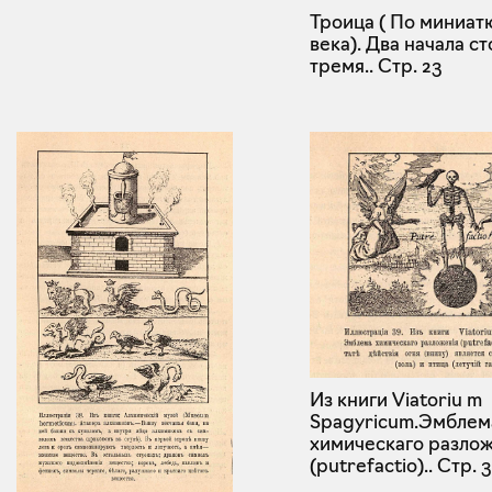
Троица ( По миниат
века). Два начала ст
тремя..
Стр. 23
Из книги Viatoriu m
Spagyricum.Эмблем
химическаго разло
(putrefactio)..
Стр. 