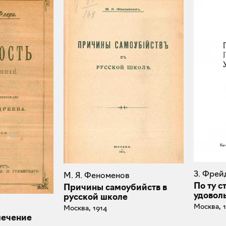
З. Фрей
М. Я. Феноменов
По ту 
Причины самоубийств в
удовол
русской школе
Москва, 
Москва, 1914
 лечение