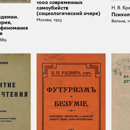
1000 современных
самоубийств
Н. В. К
(социологический очерк)
Психол
идемии.
Москва, 1923
Вильна, 1
ерия,
рфиномания
я
889