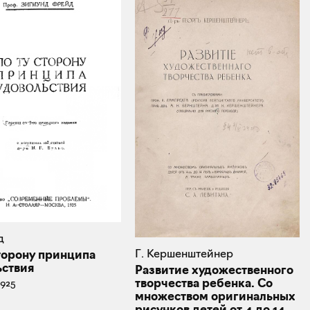
д
Г. Кершенштейнер
сторону принципа
ьствия
Развитие художественного
творчества ребенка. Со
1925
множеством оригинальных
рисунков детей от 4 до 14