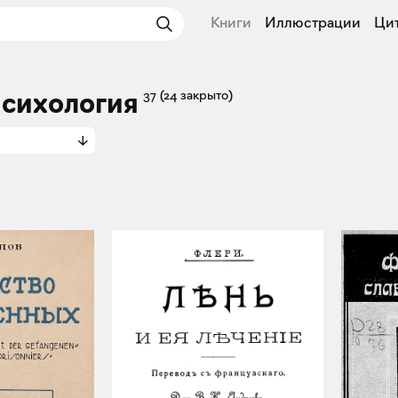
Книги
Иллюстрации
Ци
Психология
37
(24 закрыто)