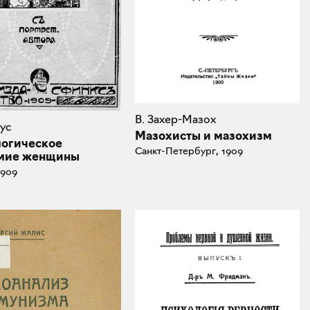
В. Захер-Мазох
ус
Мазохисты и мазохизм
огическое
Санкт-Петербург, 1909
мие женщины
1909