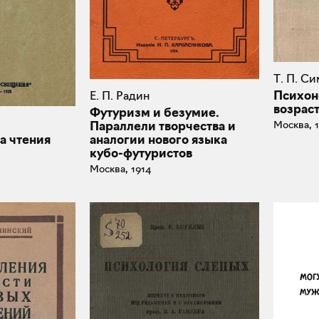
Т. П. С
Психон
Е. П. Радин
возрас
Футуризм и безумие.
Москва, 
Параллели творчества и
а чтения
аналогии нового языка
кубо-футуристов
Москва, 1914