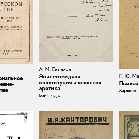
А. М. Евлахов
Г. Ю. М
Эпилептоидная
ональное
конституция и анальная
Психоа
ревне-
эротика
тве
Харьков, 
Баку, 1930