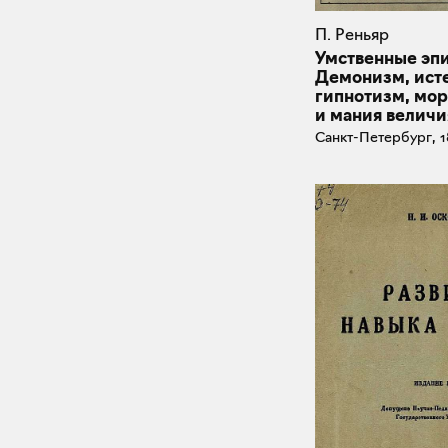
П. Реньяр
Умственные эп
Демонизм, ист
гипнотизм, мо
и мания величи
Санкт-Петербург, 1