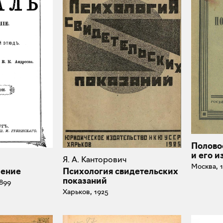
Полово
и его и
Я. А. Канторович
Москва, 
чение
Психология свидетельских
показаний
899
Харьков, 1925