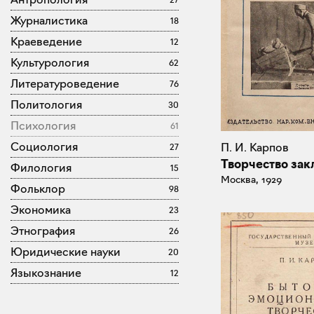
Журналистика
18
Краеведение
12
Культурология
62
Литературоведение
76
Политология
30
Психология
61
Социология
П. И. Карпов
27
Творчество за
Филология
15
Москва, 1929
Фольклор
98
Экономика
23
Этнография
26
Юридические науки
20
Языкознание
12