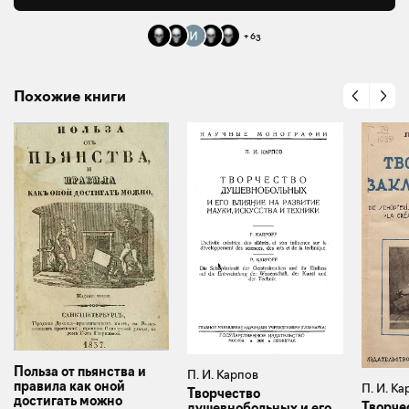
+
63
Похожие книги
Польза от пьянства и
П. И. Карпов
правила как оной
П. И. Ка
Творчество
достигать можно
Творче
душевнобольных и его