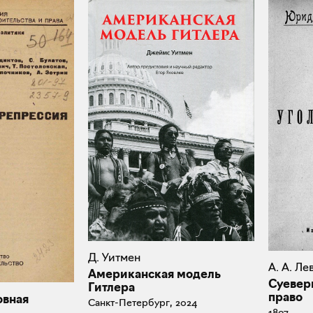
Д. Уитмен
А. А. Л
Американская модель
Суевер
Гитлера
право
овная
Санкт-Петербург, 2024
1897