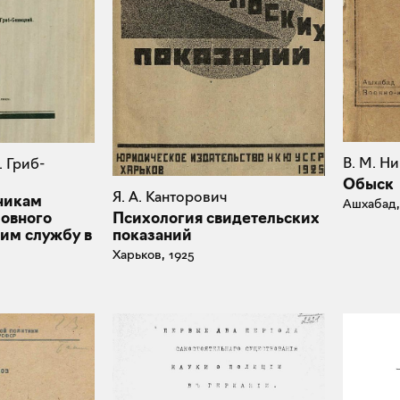
В. М. Н
. Гриб-
Обыск
Я. А. Канторович
никам
Ашхабад,
Психология свидетельских
ловного
показаний
им службу в
Харьков, 1925