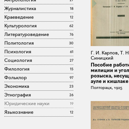
Журналистика
18
Краеведение
12
Культурология
62
Литературоведение
76
Политология
30
Психология
61
Г. И. Карпов, Т. Н
Синицкий
Социология
27
Пособие работ
Филология
15
милиции и уго
розыска, несущ
Фольклор
97
ауле и кишлаке
Экономика
23
Полторацк, 1925
Этнография
26
Юридические науки
19
Языкознание
12