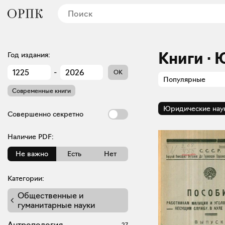
Книги ·
Год издания:
-
OK
Популярные
Современные книги
Юридические нау
Совершенно секретно
Наличие PDF:
Не важно
Есть
Нет
Категории:
Общественные и
гуманитарные науки
Антропология
27