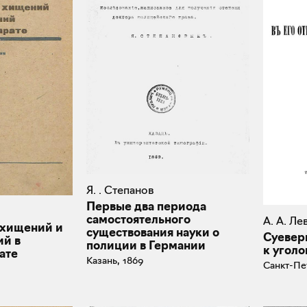
Я. . Степанов
Первые два периода
самостоятельного
А. А. Л
 хищений и
существования науки о
Суевер
ий в
полиции в Германии
к уголо
ате
Казань, 1869
Санкт-Пе