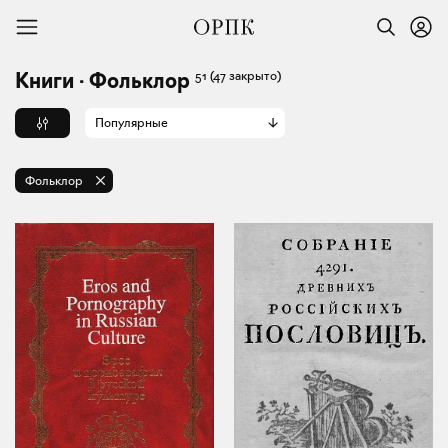
51
(47 закрыто)
Книги · Фольклор
Популярные
Фольклор