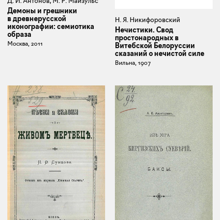
Д. И. Антонов, М. Р. Майзульс
Демоны и грешники
в древнерусской
Н. Я. Никифоровский
иконографии: семиотика
Нечистики. Свод
образа
простонародных в
Москва, 2011
Витебской Белоруссии
сказаний о нечистой силе
Вильна, 1907