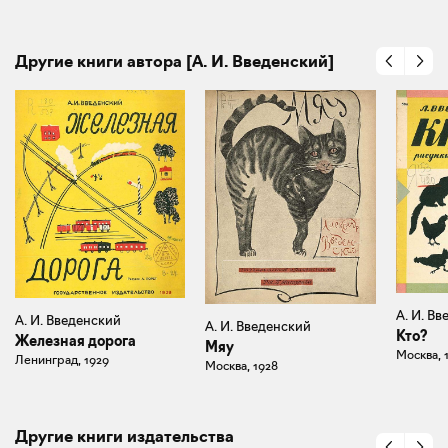
Другие книги автора [А. И. Введенский]
А. И. В
А. И. Введенский
А. И. Введенский
Кто?
Железная дорога
Мяу
Москва, 
Ленинград, 1929
Москва, 1928
Другие книги издательства