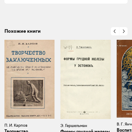
Похожие книги
В. Г. Ян
П. И. Карпов
Э. Гершельман
Воспит
Творчество
Формы грудной железы