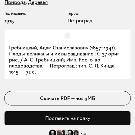
Природа
,
Деревья
Год издания:
Город:
1915
Петроград
Гребницкий, Адам Станиславович (1857–1941).
Плоды-великаны и их выращивание : С 37 ориг.
рис. / А. С. Гребницкий; Имп. Рос. о-во
плодоводства. — Петроград : тип. С. Л. Кинда,
1915. — 72 с.
Скачать
PDF
—
102.3МБ
Поставить на полку
+
25