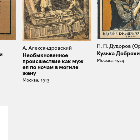
П. П. Дудоров (О
А. Александровский
Кузька Доброх
и
Необыкновенное
Москва, 1924
происшествие как муж
ел по ночам в могиле
жену
Москва, 1913