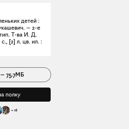
еньких детей :
укашевич. — 2-е
тип. Т-ва И. Д.
., [2] л. цв. ил. :
—
75.7МБ
на полку
+
18