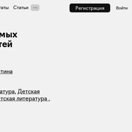
таты
Статьи
Регистрация
Войти
амых
тей
ытина
атура
,
Детская
етская литература
,