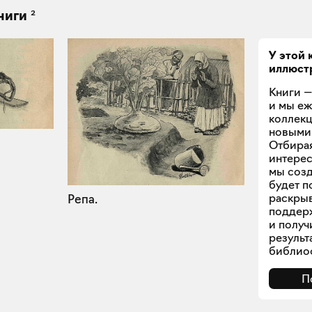
2
ниги
У этой 
иллюст
Книги —
и мы е
коллек
новыми
Отбирая
интерес
мы созд
будет п
раскрыв
Репа.
поддерж
и получ
результ
библиоф
П