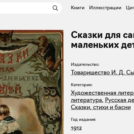
Книги
Иллюстрации
Ци
Сказки для с
маленьких де
Издательство:
Товарищество И. Д. С
Категории:
Художественная литер
литература
,
Русская д
Сказки, стихи и басни
Год издания:
1912