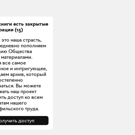
книги есть закрытые
рации
(
15
)
 это наша страсть,
жедневно пополняем
цию Общества
 материалами.
 все самое
ное и интригующее,
аем архив, который
остепенно
аться. Вы можете
ать наш проект
ить доступ ко всем
атам нашего
ильского труда.
олучить доступ