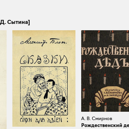
 Д. Сытина]
А. В. Смирнов
Рождественский д