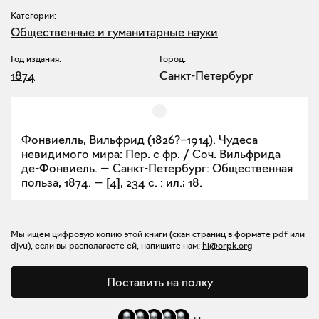
Категории:
Общественные и гуманитарные науки
Год издания:
Город:
1874
Санкт-Петербург
Фонвиелль, Вильфрид (1826?–1914). Чудеса
невидимого мира: Пер. с фр. / Соч. Вильфрида
де-Фонвиель. — Санкт-Петербург: Общественная
польза, 1874. — [4], 234 с. : ил.; 18.
Мы ищем цифровую копию этой книги (скан страниц в формате pdf или
djvu), если вы располагаете ей, напишите нам:
hi@orpk.org
Поставить на полку
+
1