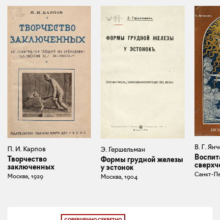
В. Г. Ян
П. И. Карпов
Э. Гершельман
Воспит
Творчество
Формы грудной железы
сверхч
заключенных
у эстонок
Санкт-Пе
Москва, 1929
Москва, 1904
СОВЕРШЕННО СЕКРЕТНО