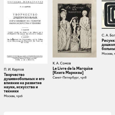
С. А. Б
Рисунк
дошкол
больны
Москва, 
К. А. Сомов
Le Livre de la Marquise
П. И. Карпов
[Книга Маркизы]
Творчество
Санкт-Петербург, 1918
душевнобольных и его
влияние на развитие
науки, искусства и
техники
Москва, 1926