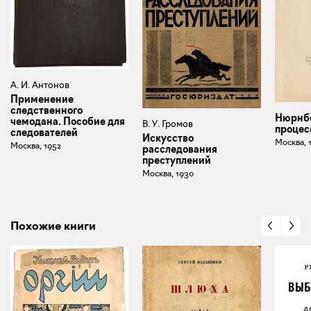
А. И. Антонов
Применение
следственного
Нюрнб
чемодана. Пособие для
В. У. Громов
процесс
следователей
Искусство
Москва, 
Москва, 1952
расследования
преступлений
Москва, 1930
Похожие книги