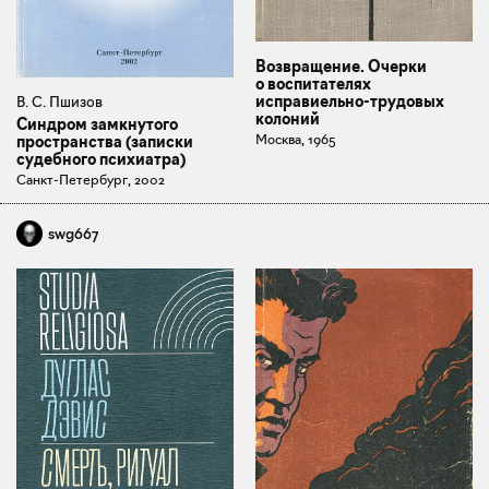
Возвращение. Очерки
о воспитателях
исправиельно-трудовых
В. С. Пшизов
колоний
Синдром замкнутого
Москва, 1965
пространства (записки
судебного психиатра)
Санкт-Петербург, 2002
swg667