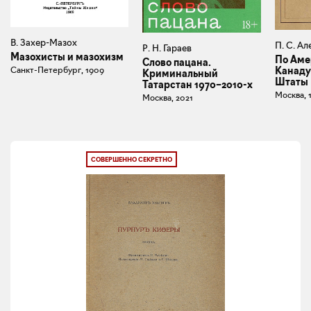
В. Захер-Мазох
П. С. Ал
Р. Н. Гараев
Мазохисты и мазохизм
По Аме
Слово пацана.
Санкт-Петербург, 1909
Канаду
Криминальный
Штаты
Татарстан 1970–2010-х
Москва, 
Москва, 2021
СОВЕРШЕННО СЕКРЕТНО