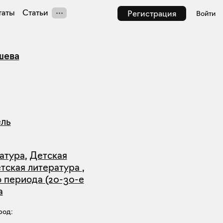
таты
Статьи
Регистрация
Войти
шева
ель
атура
,
Детская
етская литература
,
 периода (20-30-е
а
род: