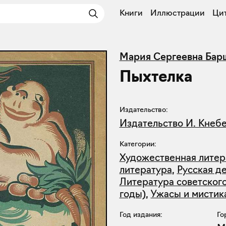
Книги
Иллюстрации
Ци
Мария Сергеевна Бар
Пыхтелка
Издательство:
Издательство И. Кнеб
Категории:
Художественная литер
литература
,
Русская д
Литература советского
годы)
,
Ужасы и мистик
Год издания:
Го