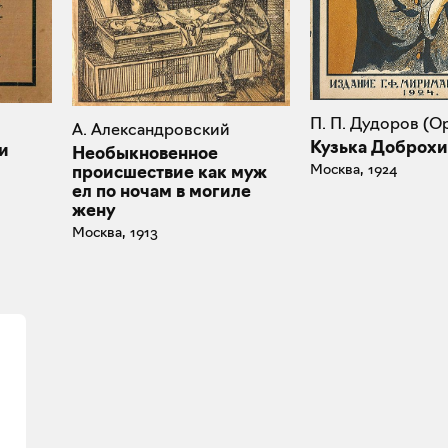
П. П. Дудоров (О
А. Александровский
Кузька Доброх
и
Необыкновенное
Москва, 1924
происшествие как муж
ел по ночам в могиле
жену
Москва, 1913