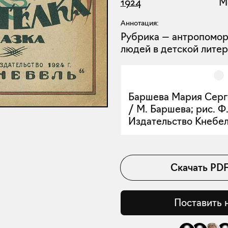
1924
М
Аннотация:
Рубрика — антропомо
людей в детской литер
Баршева Мария Серг
/ М. Баршева; рис. Ф.
Издательство Кнебель
Скачать
PD
Поставить 