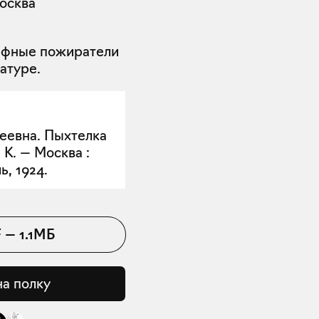
осква
рфные пожиратели
атуре.
еевна. Пыхтелка
 К. — Москва :
, 1924.
F
—
1.1МБ
на полку