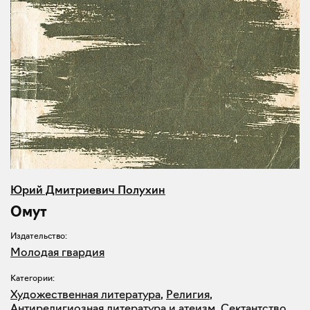
Юрий Дмитриевич Полухин
Омут
Издательство:
Молодая гвардия
Категории:
Художественная литература
,
Религия
,
Антирелигиозная литература и атеизм
,
Сектантство
,