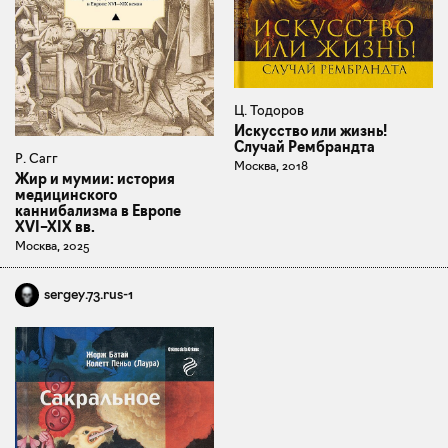
Ц. Тодоров
Искусство или жизнь!
Случай Рембрандта
Р. Сагг
Москва, 2018
Жир и мумии: история
медицинского
каннибализма в Европе
XVI–XIX вв.
Москва, 2025
sergey.73.rus-1