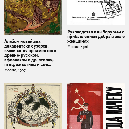
Руководство к выбору жен с
прибавлением добра и зла о
женщинах
Альбом новейших
декадентских узоров,
Москва, 1916
вышивания орнаментов в
древне-русском,
эфиопском и др. стилях,
птиц, животных и сце...
Москва, 1907