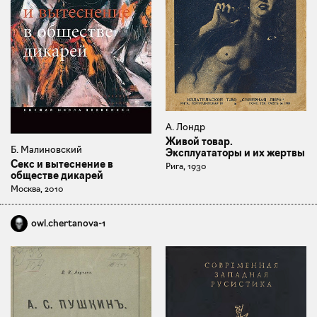
А. Лондр
Живой товар.
Б. Малиновский
Эксплуататоры и их жертвы
Секс и вытеснение в
Рига, 1930
обществе дикарей
Москва, 2010
owl.chertanova-1