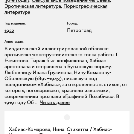
30-е годы)
,
Сексуальное поведение человека
,
Эротическая литература
,
Порнографическая
литература
Год издания:
Город:
1922
Петроград
Аннотация:
В издательской иллюстрированной обложке
эротическо-конструктивистского толка работы Г.
Ечеистова. Тираж был конфискован, Хабиас
арестована и отправлена в Бутырскую тюрьму.
Любовницу Ивана Грузинова, Нину Комарову-
Оболенскую (1892–1943), писавшую под
псевдонимом «Хабиас», за откровенность стихов, от
которых, поговаривают, краснели извозчики,
современники прозвали «Графиней Похабиас». В
1919 году Об
...
Читать далее
Хабиас-Комарова, Нина. Стихетты / Хабиас-