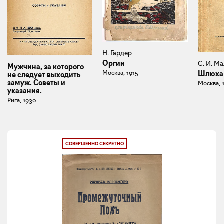
Н. Гардер
Оргии
С. И. М
Мужчина, за которого
Москва, 1915
Шлюха
не следует выходить
замуж. Советы и
Москва, 
указания.
Рига, 1930
СОВЕРШЕННО СЕКРЕТНО