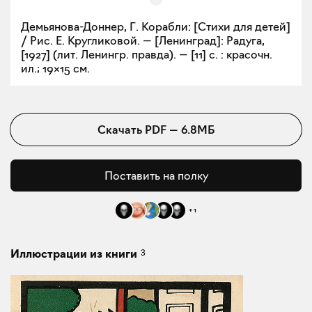
Демьянова-Доннер, Г. Корабли: [Стихи для детей]
/ Рис. Е. Кругликовой. — [Ленинград]: Радуга,
[1927] (лит. Ленингр. правда). — [11] с. : красочн.
ил.; 19×15 см.
Скачать
PDF
—
6.8МБ
Поставить на полку
+
1
3
Иллюстрации из книги