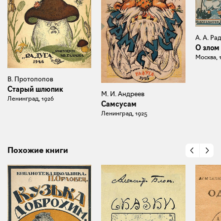
А. А. Ра
О злом
Москва, 
В. Протопопов
Старый шлюпик
М. И. Андреев
Ленинград, 1926
Самсусам
Ленинград, 1925
Похожие книги