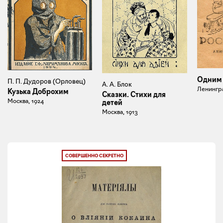
Одним 
П. П. Дудоров (Орловец)
А. А. Блок
Ленингра
Кузька Доброхим
Сказки. Стихи для
Москва, 1924
детей
Москва, 1913
СОВЕРШЕННО СЕКРЕТНО